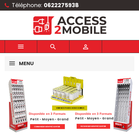
Téléphone:
0622275938



MENU
VOIR NOS PACKS ACCESSOIRES
Disponible en 3 Formats
Disponible en 3 Formats
Petit - Moyen - Grand
Petit - Moyen - Grand
RECHARGER MON PRÉSENTOIR
COMMANDER MON PRÉSENTOIR