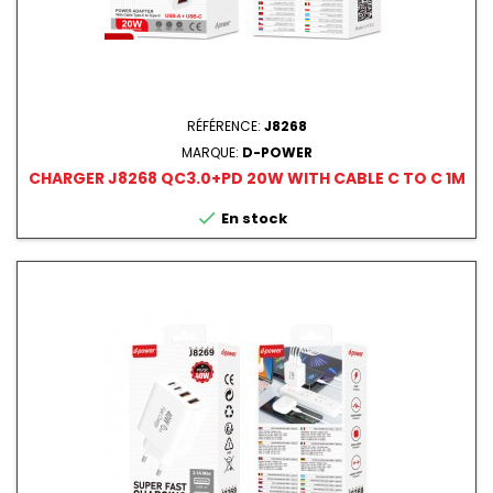
RÉFÉRENCE:
J8268
MARQUE:
D-POWER
CHARGER J8268 QC3.0+PD 20W WITH CABLE C TO C 1M

En stock