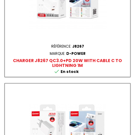
RÉFÉRENCE:
J8267
MARQUE:
D-POWER
CHARGER J8267 QC3.0+PD 20W WITH CABLE C TO
LIGHTNING 1M

En stock