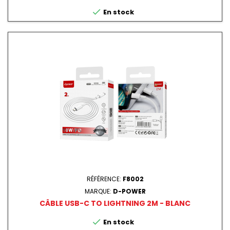

En stock
RÉFÉRENCE:
F8002
MARQUE:
D-POWER
CÂBLE USB-C TO LIGHTNING 2M - BLANC

En stock