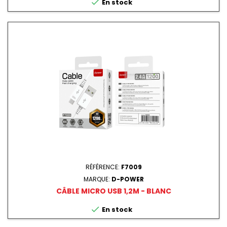

En stock
RÉFÉRENCE:
F7009
MARQUE:
D-POWER
CÂBLE MICRO USB 1,2M - BLANC

En stock