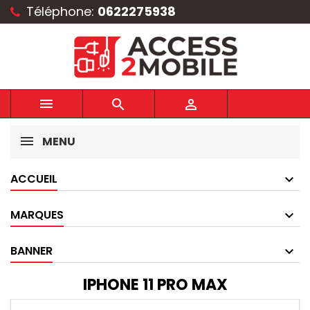
Téléphone:
0622275938



MENU
ACCUEIL
MARQUES
BANNER
IPHONE 11 PRO MAX